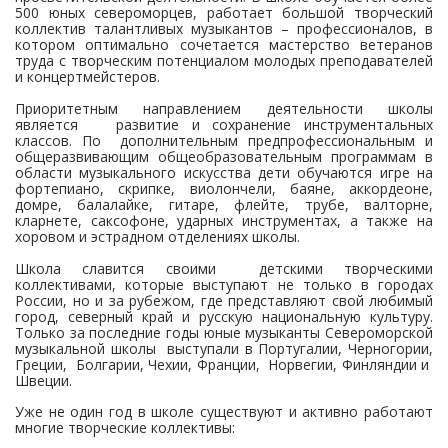
500 юных североморцев, работает большой творческий
коллектив талантливых музыкантов – профессионалов, в
котором оптимально сочетается мастерство ветеранов
труда с творческим потенциалом молодых преподавателей
и концертмейстеров.
Приоритетным направлением деятельности школы
является развитие и сохранение инструментальных
классов. По дополнительным предпрофессиональным и
общеразвивающим общеобразовательным программам в
области музыкального искусства дети обучаются игре на
фортепиано, скрипке, виолончели, баяне, аккордеоне,
домре, балалайке, гитаре, флейте, трубе, валторне,
кларнете, саксофоне, ударных инструментах, а также на
хоровом и эстрадном отделениях школы.
Школа славится своими детскими творческими
коллективами, которые выступают не только в городах
России, но и за рубежом, где представляют свой любимый
город, северный край и русскую национальную культуру.
Только за последние годы юные музыканты Североморской
музыкальной школы выступали в Португалии, Черногории,
Греции, Болгарии, Чехии, Франции, Норвегии, Финляндии и
Швеции.
Уже не один год в школе существуют и активно работают
многие творческие коллективы: