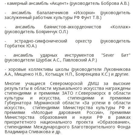
- камерный ансамбль «Акцент» (руководитель Боброва А.В.)
- ансамбль балалаечников «Искорки» (руководитель
заслуженный работник культуры РФ Фунт Т.В.)
- ансамбль баянистов-аккордеонистов «Коллаж»
(руководитель Бояринчук О.Л.)
- эстрадно-симфонический оркестр (руководитель
Горбатюк Ю.А.)
- ансамбль ударных инструментов "Sever Бит"
(руководители Шурбак А.С., Павловский А.Р.)
- хоровые коллективы школы (руководители Луковникова
А.А., Мищенко Н.В., Котыщук Н.П., Бояренцева К.С.) и другие.
Многие учащиеся Североморской ДМШ за высокие
результаты в области музыкального искусства награждены
стипендиями и премиями ЗАТО г.Североморск в области
культуры и искусства, стипендиями и премиями
Губернатора Мурманской области «За успехи в области
искусств», стипендиями Министерства культуры РФ и
премиями «Молодые дарования России», премиями
Министерства образования и науки РФ в рамках
приоритетного национального проекта «Образование»,
стипендиями Международного Благотворительного Фонда
Владимира Спивакова и др.