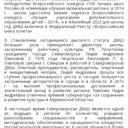
победителем Всероссийского конкурса «100 лучших школ
России» (в номинации «Лучшая музыкальная школа»), в 2014
г. школа удостоена звания лауреата Всероссийского
конкурса «Лучшее учреждение дополнительного
образования детей – 2014»,
а в юбилейный 2023 для школы
год ДМШ
включена в Федеральный Реестр «Всероссийская
книга почета».
В становлении сегодняшнего высокого статуса ДМШ
большая роль принадлежит директору школы,
заслуженному работнику культуры РФ, Почетному
гражданину города Североморска Лидии Андреевне
Павловой. С 1976 года творческая биография Л. А.
Павловой связана с Севером и работой в Североморской
ДМШ. Опытный преподаватель, руководитель, энергичный
и инициативный человек, Лидия Андреевна прошла все
ступени профессионального роста и сегодня пользуется
заслуженным авторитетом в городе и в области. В 2015
г. за высокие профессиональные достижения и
значительный вклад в развитие региона Павлова Лидия
Андреевна отмечена премией губернатора «За сохранение
и развитие культуры в Мурманской области».
В настоящее время Североморская ДМШ является одной
из ведущих в регионе по количеству учащихся,
разнообразию специальностей и направлений,
методическому обеспечению и насыщенности концертно-
просветительской деятельности. В школе обучается более