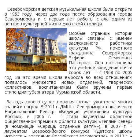
Североморская детская музыкальная школа была открыта
в 1953 году, через два года после образования города
Североморска и с первых лет работы стала одним из
центров культурной жизни флотской столицы.
Особые страницы истории
школы связаны с именем
заслуженного работника
культуры РФ, почетного
гражданина Североморска
Эсфири Семеновны
Пастернак. Она возглавляла
это учебное заведение почти
сорок лет — с 1968 по 2005
год. За это время школа выросла во всех отношениях:
появилось множество новых отделений, творческих
коллективов, воспитанникам были вручены первые
стипендии губернатора Мурманской области.
За годы своего существования школа удостоена многих
званий и наград. В 2011 г. ДМШ г. Североморска включена в
Национальный Реестр «Ведущие учреждения культуры
России», в 2006 г. - стала лауреатом областной
общественной премии в области культуры «Тёплый север»
(в номинации «Сердца, отданные детям»), в 2007 г. –
лауреатом Всероссийского конкурса «Детские школы
искусств – достояние Российского государства», в 2013 г. –