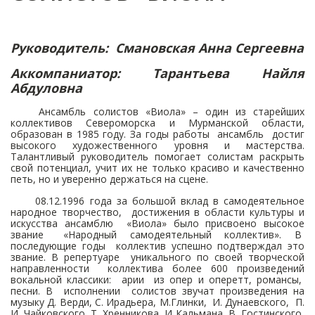
Руководитель: Смановская Анна Сергеевна
Аккомпаниатор: Тарантьева Найля
Абдуловна
Ансамбль солистов «Виола» – один из старейших
коллективов Североморска и Мурманской области,
образован в 1985 году. За годы работы ансамбль достиг
высокого художественного уровня и мастерства.
Талантливый руководитель помогает солистам раскрыть
свой потенциал, учит их не только красиво и качественно
петь, но и уверенно держаться на сцене.
08.12.1996 года за большой вклад в самодеятельное
народное творчество, достижения в области культуры и
искусства ансамблю «Виола» было присвоено высокое
звание «Народный самодеятельный коллектив». В
последующие годы коллектив успешно подтверждал это
звание. В репертуаре уникального по своей творческой
направленности коллектива более 600 произведений
вокальной классики: арии из опер и оперетт, романсы,
песни. В исполнении солистов звучат произведения на
музыку Д. Верди, С. Ирадьера, М.Глинки, И. Дунаевского, П.
И. Чайковского, Т. Хренникова, И Кальмана, В. Гостинского,