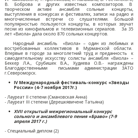
В. Боброва и других известных композиторов. В
творческом активе ансамбля сольные концерты,
выступления в конкурсах и фестивалях, записи на радио и
многочисленные встречи со слушателями. Большой
популярностью пользуются концерты, в которых звучат
песни из кинофильмов и телевизионных сериалов. За 35
лет «Виола» дала около 870 сольных концертов.
Народный ансамбль «Виола» – один из любимых и
востребованных коллективов в Мурманской области.
Впервые в городе за многолетний труд и преданность к
самодеятельному искусству солисты ансамбля «Виола» –
Беккер Л.А., Срубишек В.А., Худиева О.В.- награждены
Благодарственными письмами администрации ЗАТО
г.Североморск.
IV Международный фестиваль-конкурс «Звезды
России» (4-7 ноября 2017г.)
- Лауреат II степени (Смановская Анна)
- Лауреат III степени (Дерешкявичене Татьяна)
XVII открытый межрегиональный конкурс
сольного и ансамблевого пения «Браво» (7-9
апреля 2017 г.)
- Специальный диплом (2)