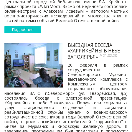
Центральной городской библиотеке имени Л.А. Крейна в
рамках проекта «#ЛитМост. Эксмо объединяет» состоялась
онлайн-встреча с Алексеем Исаевым – автором частных
военно-исторических исследований и множества книг и
статей на темы событий Великой Отечественной войны
Подробнее
ВЫЕЗДНАЯ БЕСЕДА
«ХАРРИКЕЙНЫ В НЕБЕ
// 21.02.20
ЗАПОЛЯРЬЯ»
20 февраля в рамках
сотрудничества
Североморского Музейно-
выставочного комплекса с
Комплексным центром
социального обслуживания
населения ЗАТО г.Североморск (ул. Гвардейская, д.5)
состоялась беседа с электронной презентацией
«Харрикейны в небе Заполярья». Получатели социальных
услуг стационарного отделения и социально-
реабилитационной службы узнали о военно-морском
сотрудничестве союзников в годы Великой Отечественной
войны, о роли английских истребителей "харрикейнов" в
битве за Мурманск и Кировскую железную дорогу. В
завершении программы им был предложен к просмотру