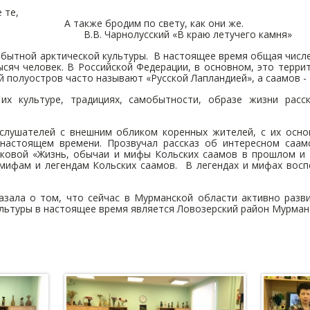
 те,
одим по свету, как они же.
лусский «В краю летучего камня»
бытной арктической культуры. В настоящее время общая числе
сяч человек. В Российской Федерации, в основном, это терри
 полуостров часто называют «Русской Лапландией», а саамов -
их культуре, традициях, самобытности, образе жизни расс
лушателей с внешним обликом коренных жителей, с их основ
настоящем времени. Прозвучал рассказ об интересном саам
ковой «Жизнь, обычаи и мифы Кольских саамов в прошлом и 
 мифам и легендам Кольских саамов. В легендах и мифах вос
зала о том, что сейчас в Мурманской области активно разви
ультуры в настоящее время является Ловозерский район Мурман