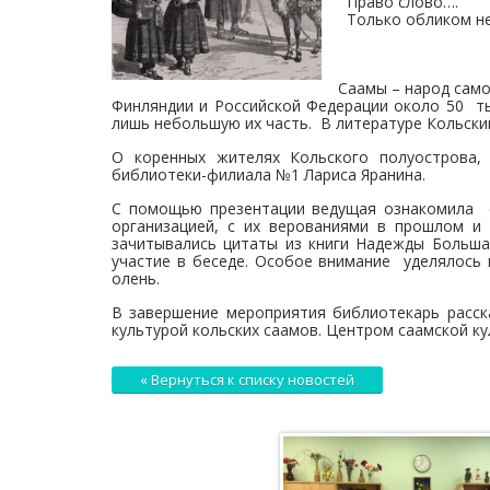
Право слово….
Только обликом не
А также бр
В.В. Чарно
Саамы – народ само
Финляндии и Российской Федерации около 50 ты
лишь небольшую их часть. В литературе Кольский
О коренных жителях Кольского полуострова, 
библиотеки-филиала №1 Лариса Яранина.
С помощью презентации ведущая ознакомила с
организацией, с их верованиями в прошлом и 
зачитывались цитаты из книги Надежды Больша
участие в беседе. Особое внимание уделялось
олень.
В завершение мероприятия библиотекарь расска
культурой кольских саамов. Центром саамской к
« Вернуться к списку новостей