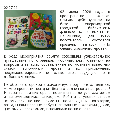
02.07.26
02 июля 2026 года в
пространстве «Сопки.
Семья», действующем на
базе Североморской
городской библиотеки-
филиала №2 имени В.
Панюшкина, для юных
посетителей состоялся
праздник загадок «По
следам сказочных героев».
В ходе мероприятия ребята совершили увлекательное
путешествие по страницам любимых книг: отвечали на
вопросы и загадки, составленные по мотивам известных
сказок, вспоминали героев и их приключения,
продемонстрировали не только свою эрудицию, но и
любовь к чтению.
Не обошли стороной и живописную пору – лето. Ведь как
можно провести праздник без его солнечного настроения?
Интерактивная викторина, посвященная лету, стала ярким
и запоминающимся эпизодом. Ребята с удовольствием
вспоминали летние приметы, пословицы и поговорки,
разгадывали веселые ребусы, связанные с жаркими днями,
цветами и насекомыми, вспоминали песни о лете.