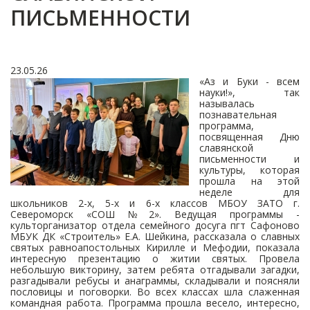
ПИСЬМЕННОСТИ
23.05.26
«Аз и Буки - всем
науки!», так
называлась
познавательная
программа,
посвященная Дню
славянской
письменности и
культуры, которая
прошла на этой
неделе для
школьников 2-х, 5-х и 6-х классов МБОУ ЗАТО г.
Североморск «СОШ №2». Ведущая программы -
культорганизатор отдела семейного досуга пгт Сафоново
МБУК ДК «Строитель» Е.А. Шейкина, рассказала о славных
святых равноапостольных Кирилле и Мефодии, показала
интересную презентацию о житии святых. Провела
небольшую викторину, затем ребята отгадывали загадки,
разгадывали ребусы и анаграммы, складывали и поясняли
пословицы и поговорки. Во всех классах шла слаженная
командная работа. Программа прошла весело, интересно,