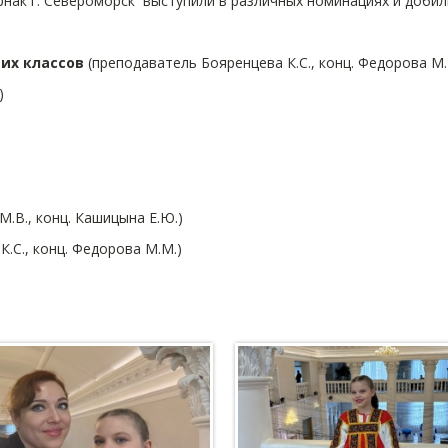
рнак г. Североморск выступили в различных номинациях и доби
их классов
(преподаватель Бояренцева К.С., конц. Федорова М.
)
.В., конц. Кашицына Е.Ю.)
.С., конц. Федорова М.М.)