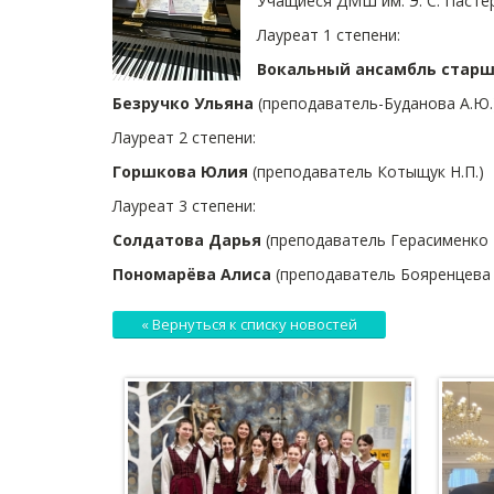
Учащиеся ДМШ им. Э. С. Пасте
Лауреат 1 степени:
Вокальный ансамбль старш
Безручко Ульяна
(преподаватель-Буданова А.Ю.
Лауреат 2 степени:
Горшкова Юлия
(преподаватель Котыщук Н.П.)
Лауреат 3 степени:
Солдатова Дарья
(преподаватель Герасименко М
Пономарёва Алиса
(преподаватель Бояренцева К
« Вернуться к списку новостей