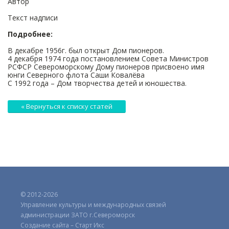
Автор
Текст надписи
Подробнее:
В декабре 1956г. был открыт Дом пионеров.
4 декабря 1974 года постановлением Совета Министров
РСФСР Североморскому Дому пионеров присвоено имя
юнги Северного флота Саши Ковалёва
С 1992 года – Дом творчества детей и юношества.
« Вернуться к списку статей
© 2012-2026
Управление культуры и международных связей
администрации ЗАТО г.Североморск
Создание сайта – Старт Икс