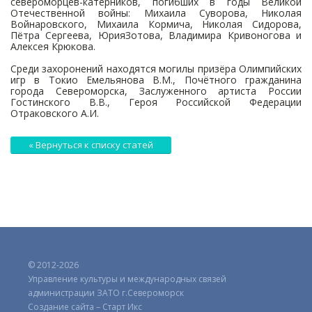
североморцев-катерников, погибших в годы Великой
Отечественной войны: Михаила Суворова, Николая
Войнаровского, Михаила Кормича, Николая Сидорова,
Пётра Сергеева, ЮрияЗотова, Владимира Кривоногова и
Алексея Крюкова.
Среди захоронений находятся могилы призёра Олимпийских
игр в Токио Емельянова В.М., Почётного гражданина
города Североморска, Заслуженного артиста России
Гостинского В.В., Героя Российской Федерации
Отраковского А.И.
« Вернуться к списку статей
© 2012-2026
Управление культуры и международных связей
администрации ЗАТО г.Североморск
Создание сайта – Старт Икс