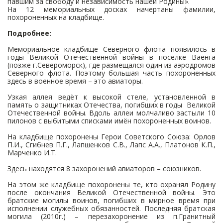
павшим за свободу и независимость нашей Родины».
На 12 мемориальных досках начертаны фамилии,
похороненных на кладбище.
Подробнее:
Мемориальное кладбище Северного флота появилось в
годы Великой Отечественной войны в посёлке Ваенга
(позже г.Североморск), где размещался один из аэродромов
Северного флота. Поэтому большая часть похороненных
здесь в военное время – это авиаторы.
Узкая аллея ведёт к высокой стеле, установленной в
память о защитниках Отечества, погибших в годы Великой
Отечественной войны. Вдоль аллеи молчаливо застыли 10
пилонов с выбитыми списками имён похороненных воинов.
На кладбище похоронены Герои Советского Союза: Орлов
П.И., Сгибнев П.Г., Лапшенков С.В., Лапс А.А., Платонов К.П.,
Марченко И.Т.
Здесь находятся 8 захоронений авиаторов – союзников.
На этом же кладбище похоронены те, кто охранял Родину
после окончания Великой Отечественной войны. Это
братские могилы воинов, погибших в мирное время при
исполнении служебных обязанностей. Последняя братская
могила (2010г.) – перезахоронение из п.Гранитный