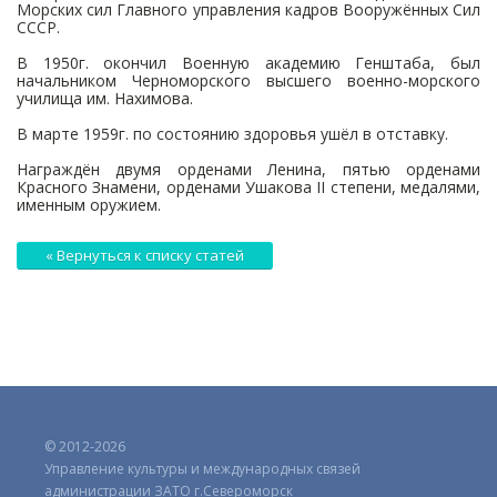
Морских сил Главного управления кадров Вооружённых Сил
СССР.
В 1950г. окончил Военную академию Генштаба, был
начальником Черноморского высшего военно-морского
училища им. Нахимова.
В марте 1959г. по состоянию здоровья ушёл в отставку.
Награждён двумя орденами Ленина, пятью орденами
Красного Знамени, орденами Ушакова II степени, медалями,
именным оружием.
« Вернуться к списку статей
© 2012-2026
Управление культуры и международных связей
администрации ЗАТО г.Североморск