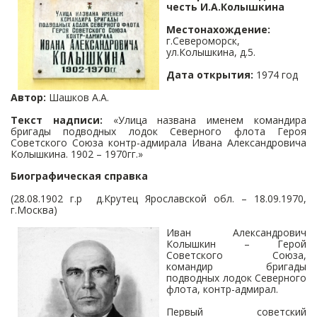
честь И.А.Колышкина
Местонахождение:
г.Североморск,
ул.Колышкина, д.5.
Дата открытия:
1974 год
Автор:
Шашков А.А.
Текст надписи:
«Улица названа именем командира
бригады подводных лодок Северного флота Героя
Советского Союза контр-адмирала Ивана Александровича
Колышкина. 1902 – 1970гг.»
Биографическая справка
(28.08.1902 г.р д.Крутец Ярославской обл. – 18.09.1970,
г.Москва)
Иван Александрович
Колышкин – Герой
Советского Союза,
командир бригады
подводных лодок Северного
флота, контр-адмирал.
Первый советский