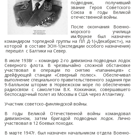
подводник, получивший
звание Героя Советского
Союза в годы Великой
отечественной войны.
После окончания Военно-
морского училища
им.Фрунзе был назначен
командиром торпедной группы на ПЛ Д-1(«Декабрист»), на
которой в составе ЭОН-1(экспедиции особого назначения)
перешёл с Балтики на Север.
В июле 1938г – командир 2-го дивизиона подводных лодок
Северного флота. В чрезвычайно сложной обстановке
участвовал в операции по снятию «папанинцев» с
дрейфующей станции «Северный полюс». Обеспечивал
выполнение специального правительственного задания при
9-балльном шторме в Норвежском море по обеспечению
радиосвязи с самолетом В.К. Коккинаки, совершавшего
беспосадочный полет из Москвы в США через Атлантику.
Участник советско-финляндской войны.
В годы Великой Отечественной войны командовал
дивизионом, затем бригадой подводных лодок. Лично
участвовал в 12 боевых походах.
В марте 1947г. был назначен начальником отдела Военно-